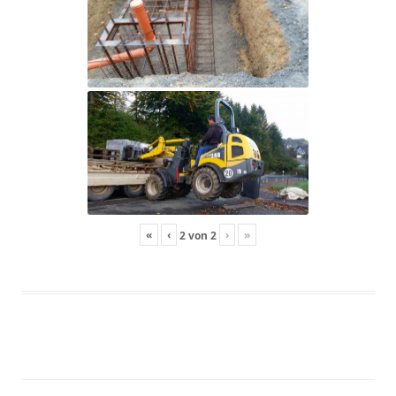
«
‹
›
»
2
von
2